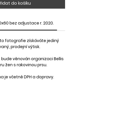
řidat do košíku
0x60 bez adjustace r. 2020.
o fotografie získáváte jediný
aný, prodejní výtisk.
 bude věnován organizaci Bellis
u žen s rakovinou prsu.
 je včetně DPH a dopravy.