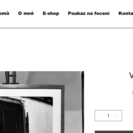
omů
O mně
E-shop
Poukaz na focení
Konta