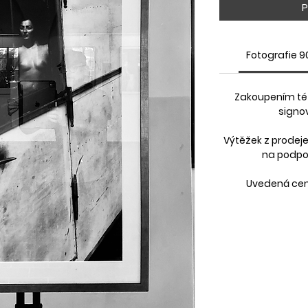
P
Fotografie 9
Zakoupením tét
signov
Výtěžek z prodeje
na podpor
Uvedená cena